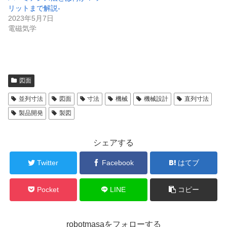
リットまで解説-
2023年5月7日
電磁気学
図面
並列寸法
図面
寸法
機械
機械設計
直列寸法
製品開発
製図
シェアする
Twitter
Facebook
はてブ
Pocket
LINE
コピー
robotmasaをフォローする