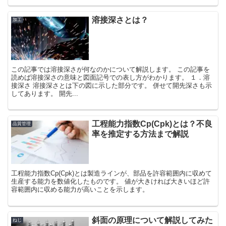
溶接深さとは？
加工
この記事では溶接深さが何なのかについて解説します。 この記事を
読めば溶接深さの意味と図面記号での表し方がわかります。 １．溶
接深さ 溶接深さとは下の図に示した部分です。 併せて開先深さも示
してあります。 開先...
工程能力指数Cp(Cpk)とは？不良
品質管理
率を推定する方法まで解説
工程能力指数Cp(Cpk)とは製造ラインが、部品を許容範囲内に収めて
生産する能力を数値化したものです。 値が大きければ大きいほど許
容範囲内に収める能力が高いことを示します。
斜面の原理について解説してみた
ねじ