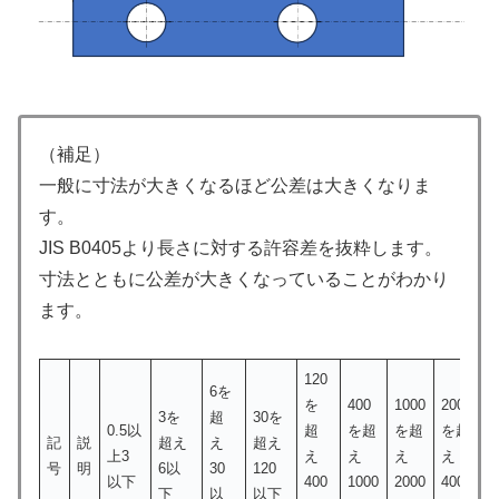
（補足）
一般に寸法が大きくなるほど公差は大きくなりま
す。
JIS B0405より長さに対する許容差を抜粋します。
寸法とともに公差が大きくなっていることがわかり
ます。
120
6を
を
400
1000
2000
3を
超
30を
0.5以
超
を超
を超
を超
記
説
超え
え
超え
上3
え
え
え
え
号
明
6以
30
120
以下
400
1000
2000
4000
下
以
以下