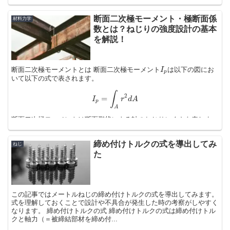
断面二次極モーメント・極断面係
材料力学
数とは？ねじりの強度設計の基本
を解説！
断面二次極モーメントとは 断面二次極モーメント
は以下の図にお
I
p
いて以下の式で表されます。
∫
2
=
I
r
d
A
p
A
断面二次極モーメントは断面形状による軸のねじりにくさを表しま
す。断面の形状のみ...
締め付けトルクの式を導出してみ
ねじ
た
この記事ではメートルねじの締め付けトルクの式を導出してみます。
式を理解しておくことで設計や不具合が発生した時の考察がしやすく
なります。 締め付けトルクの式 締め付けトルクの式は締め付けトル
クと軸力（＝被締結部材を締め付...