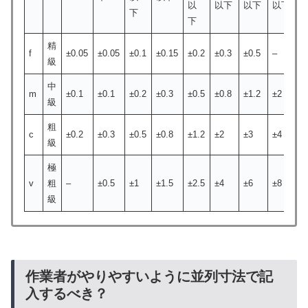
以
以下
以下
以下
下
下
精
f
±0.05
±0.05
±0.1
±0.15
±0.2
±0.3
±0.5
–
級
中
m
±0.1
±0.1
±0.2
±0.3
±0.5
±0.8
±1.2
±2
級
粗
c
±0.2
±0.3
±0.5
±0.8
±1.2
±2
±3
±4
級
極
v
粗
–
±0.5
±1
±1.5
±2.5
±4
±6
±8
級
作業者がやりやすいように並列寸法で記
入するべき？